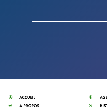
ACCUEIL
AG
\
\
A PROPOS
HIS
\
\