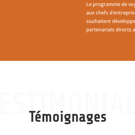
Le programme de voyag
aux chefs d’entrepri
souhaitent développer
partenariats directs 
ESTIMONIA
Témoignages