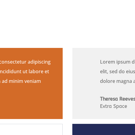
consectetur adipiscing
Lorem ipsum do
ncididunt ut labore et
elit, sed do ei
m ad minim veniam
dolore magna a
Theresa Reeve
Extra Space