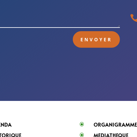
ENVOYER
ENDA
ORGANIGRAMM
\
TORIQUE
MEDIATHEQUE
\