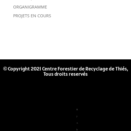
ORGANIGRAMME
PROJETS EN COURS
© Copyright 2021 Centre Forestier de Recyclage de Thiés,
Tous droits reservés
B
y
A
b